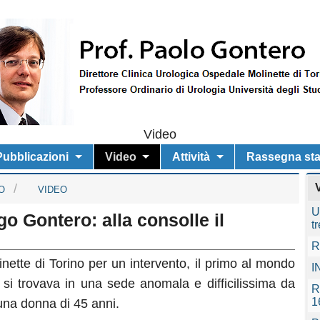
Video
 Pubblicazioni
Video
Attività
Rassegna st
O
VIDEO
U
go Gontero: alla consolle il
t
R
inette di Torino per un intervento, il primo al mondo
I
 si trovava in una sede anomala e difficilissima da
R
1
una donna di 45 anni.