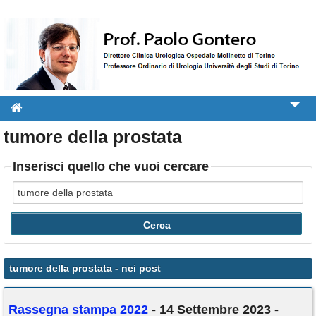
tumore della prostata
Informazioni per il paziente
Libri e Pubblicazioni
Inserisci quello che vuoi cercare
Video
Attività
Rassegna stampa
Contatti
tumore della prostata
- nei post
Rassegna stampa 2022
- 14 Settembre 2023 -