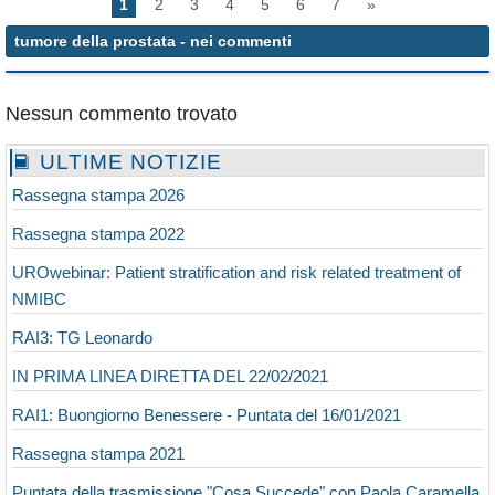
1
2
3
4
5
6
7
»
tumore della prostata
- nei commenti
Nessun commento trovato
ULTIME NOTIZIE
Rassegna stampa 2026
Rassegna stampa 2022
UROwebinar: Patient stratification and risk related treatment of
NMIBC
RAI3: TG Leonardo
IN PRIMA LINEA DIRETTA DEL 22/02/2021
RAI1: Buongiorno Benessere - Puntata del 16/01/2021
Rassegna stampa 2021
Puntata della trasmissione "Cosa Succede" con Paola Caramella