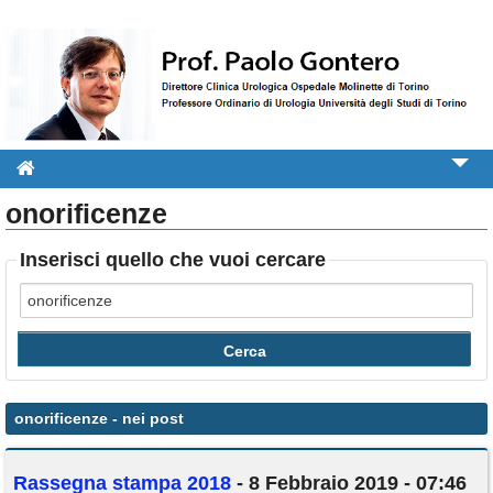
onorificenze
Informazioni per il paziente
Libri e Pubblicazioni
Inserisci quello che vuoi cercare
Video
Attività
Rassegna stampa
Contatti
onorificenze
- nei post
Rassegna stampa 2018
- 8 Febbraio 2019 - 07:46