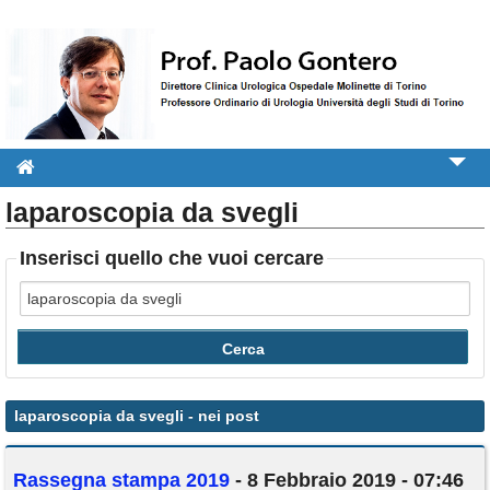
laparoscopia da svegli
Informazioni per il paziente
Libri e Pubblicazioni
Inserisci quello che vuoi cercare
Video
Attività
Rassegna stampa
Contatti
laparoscopia da svegli
- nei post
Rassegna stampa 2019
- 8 Febbraio 2019 - 07:46